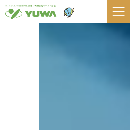
±1ミクロンの金型加工技術 | 微細精密モールド部品
MEN
U