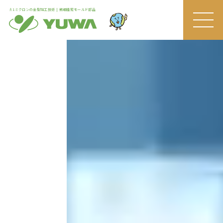
±1ミクロンの金型加工技術 | 微細精密モールド部品
MEN
U