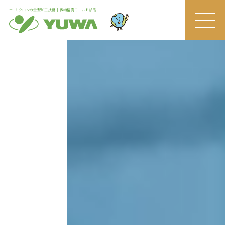
±1ミクロンの金型加工技術 | 微細精密モールド部品
MEN
U