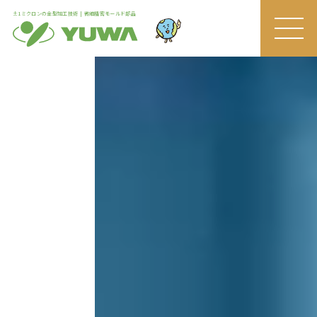
±1ミクロンの金型加工技術 | 微細精密モールド部品
MEN
U