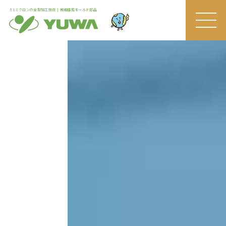
±1ミクロンの金型加工技術 | 微細精密モールド部品
MEN
U