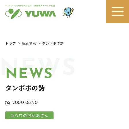
±1ミクロンの金型加工技術 | 微細精密モールド部品
MEN
U
トップ
新着情報
タンポポの詩
NEWS
NEWS
タンポポの詩
2000.08.20
ユウワのおかあさん