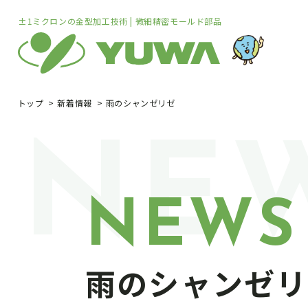
±1ミクロンの金型加工技術 | 微細精密モールド部品
トップ
新着情報
雨のシャンゼリゼ
NE
NEWS
雨のシャンゼリ